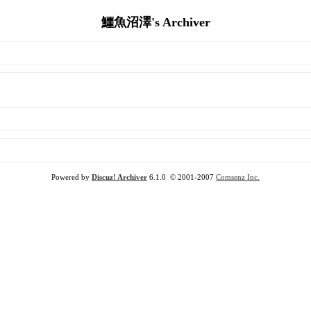
鱷魚沼澤's Archiver
Powered by
Discuz! Archiver
6.1.0 © 2001-2007
Comsenz Inc.