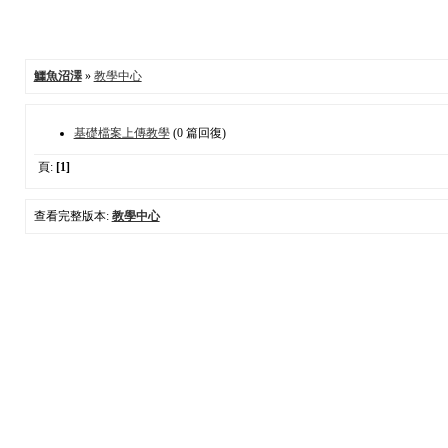
鱷魚沼澤
»
教學中心
基礎檔案上傳教學
(0 篇回復)
頁:
[1]
查看完整版本:
教學中心