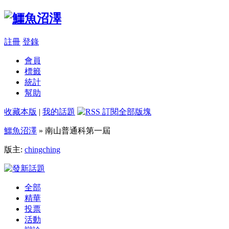
註冊
登錄
會員
標籤
統計
幫助
收藏本版
|
我的話題
鱷魚沼澤
» 南山普通科第一屆
版主:
chingching
全部
精華
投票
活動