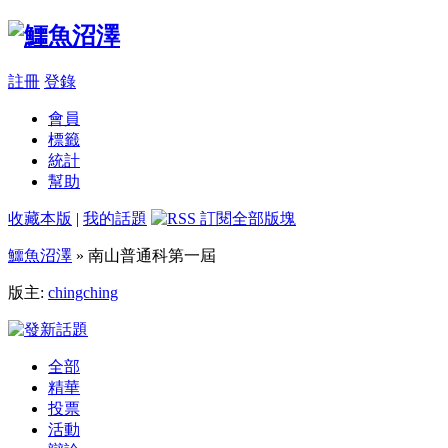
註冊
登錄
會員
標籤
統計
幫助
收藏本版
|
我的話題
鱷魚沼澤
» 南山普通科第一屆
版主:
chingching
全部
精華
投票
活動