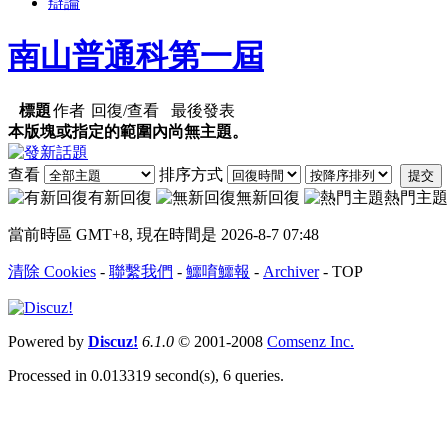
辯論
南山普通科第一屆
標題
作者
回復/查看
最後發表
本版塊或指定的範圍內尚無主題。
查看
排序方式
提交
有新回復
無新回復
熱門主題
當前時區 GMT+8, 現在時間是 2026-8-7 07:48
清除 Cookies
-
聯繫我們
-
鱷唷鱷報
-
Archiver
-
TOP
Powered by
Discuz!
6.1.0
© 2001-2008
Comsenz Inc.
Processed in 0.013319 second(s), 6 queries.