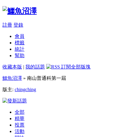
註冊
登錄
會員
標籤
統計
幫助
收藏本版
|
我的話題
鱷魚沼澤
» 南山普通科第一屆
版主:
chingching
全部
精華
投票
活動