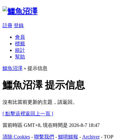
註冊
登錄
會員
標籤
統計
幫助
鱷魚沼澤
» 提示信息
鱷魚沼澤 提示信息
沒有比當前更新的主題，請返回。
[ 點擊這裡返回上一頁 ]
當前時區 GMT+8, 現在時間是 2026-8-7 18:47
清除 Cookies
-
聯繫我們
-
鱷唷鱷報
-
Archiver
-
TOP