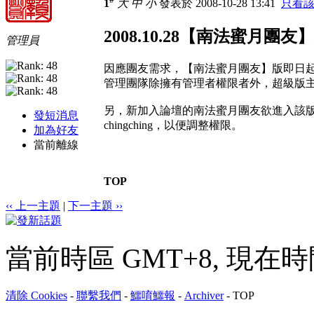
1
大
中
小
發表於 2008-10-28 13:41
只看
2008.10.28【南法蜜月
管理員
因應團友需求，【南法蜜月團友】版即日
管理團隊除擁有管理者權限者外，超級版
另，新加入論壇的南法蜜月團友欲進入該
發短消息
chingching，以便調整權限。
加為好友
當前離線
TOP
‹‹ 上一主題
|
下一主題 ››
當前時區 GMT+8, 現在時間是 
清除 Cookies
-
聯繫我們
-
鱷唷鱷報
-
Archiver
-
TOP