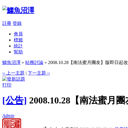
註冊
登錄
會員
標籤
統計
幫助
鱷魚沼澤
»
站務討論
» 2008.10.28【南法蜜月團友】版即日
‹‹ 上一主題
|
下一主題 ››
打印
[公告]
2008.10.28【南法
Admin
#