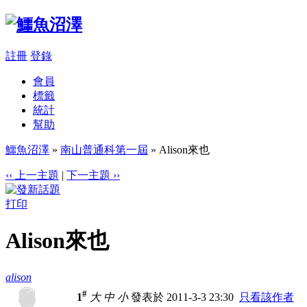
註冊
登錄
會員
標籤
統計
幫助
鱷魚沼澤
»
南山普通科第一屆
» Alison來也
‹‹ 上一主題
|
下一主題 ››
打印
Alison來也
alison
#
1
大
中
小
發表於 2011-3-3 23:30
只看該作者