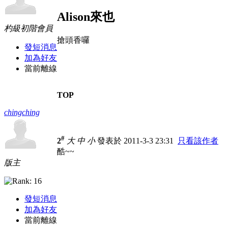
Alison來也
杓級初階會員
搶頭香囉
發短消息
加為好友
當前離線
TOP
chingching
#
2
大
中
小
發表於 2011-3-3 23:31
只看該作者
酷~~
版主
發短消息
加為好友
當前離線