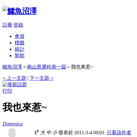
註冊
登錄
會員
標籤
統計
幫助
鱷魚沼澤
»
南山普通科第一屆
» 我也來惹~
‹‹ 上一主題
|
下一主題 ››
打印
我也來惹~
Domenica
#
1
大
中
小
發表於 2011-3-4 00:03
只看該作者