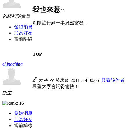
我也來惹~
杓級初階會員
剛剛註冊到一半忽然當機...
發短消息
加為好友
當前離線
TOP
chingching
#
2
大
中
小
發表於 2011-3-4 00:05
只看該作者
希望大家會玩得愉快！
版主
發短消息
加為好友
當前離線