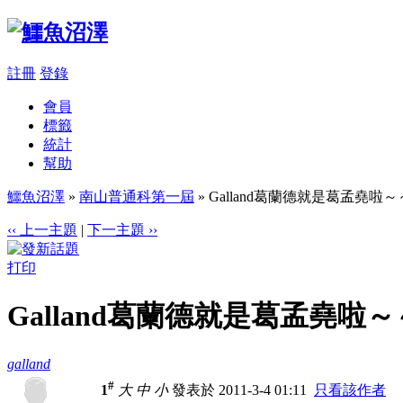
註冊
登錄
會員
標籤
統計
幫助
鱷魚沼澤
»
南山普通科第一屆
» Galland葛蘭德就是葛孟堯啦～
‹‹ 上一主題
|
下一主題 ››
打印
Galland葛蘭德就是葛孟堯啦～
galland
#
1
大
中
小
發表於 2011-3-4 01:11
只看該作者