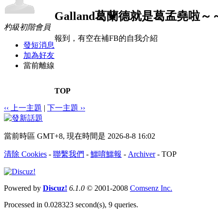
Galland葛蘭德就是葛孟堯啦～
杓級初階會員
報到，有空在補FB的自我介紹
發短消息
加為好友
當前離線
TOP
‹‹ 上一主題
|
下一主題 ››
當前時區 GMT+8, 現在時間是 2026-8-8 16:02
清除 Cookies
-
聯繫我們
-
鱷唷鱷報
-
Archiver
-
TOP
Powered by
Discuz!
6.1.0
© 2001-2008
Comsenz Inc.
Processed in 0.028323 second(s), 9 queries.