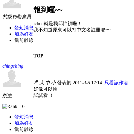
報到囉~~
杓級初階會員
ichen就是我邱怡禎啦!!
發短消息
我不知道原來可以打中文名註冊耶~~
加為好友
當前離線
TOP
chingching
#
2
大
中
小
發表於 2011-3-5 17:14
只看該作者
好像可以換
試試看 ！
版主
發短消息
加為好友
當前離線