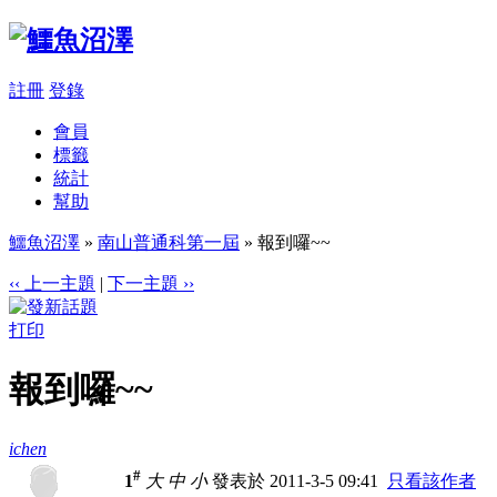
註冊
登錄
會員
標籤
統計
幫助
鱷魚沼澤
»
南山普通科第一屆
» 報到囉~~
‹‹ 上一主題
|
下一主題 ››
打印
報到囉~~
ichen
#
1
大
中
小
發表於 2011-3-5 09:41
只看該作者