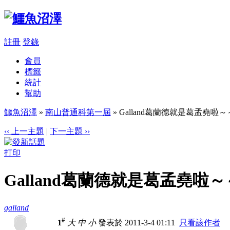
註冊
登錄
會員
標籤
統計
幫助
鱷魚沼澤
»
南山普通科第一屆
» Galland葛蘭德就是葛孟堯啦～
‹‹ 上一主題
|
下一主題 ››
打印
Galland葛蘭德就是葛孟堯啦～
galland
#
1
大
中
小
發表於 2011-3-4 01:11
只看該作者