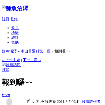
註冊
登錄
會員
標籤
統計
幫助
鱷魚沼澤
»
南山普通科第一屆
» 報到囉~~
‹‹ 上一主題
|
下一主題 ››
打印
報到囉~~
ichen
#
1
大
中
小
發表於 2011-3-5 09:41
只看該作者