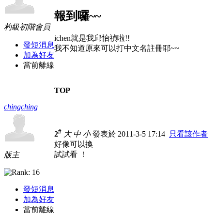
報到囉~~
杓級初階會員
ichen就是我邱怡禎啦!!
發短消息
我不知道原來可以打中文名註冊耶~~
加為好友
當前離線
TOP
chingching
#
2
大
中
小
發表於 2011-3-5 17:14
只看該作者
好像可以換
試試看 ！
版主
發短消息
加為好友
當前離線