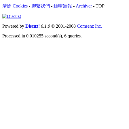
清除 Cookies
-
聯繫我們
-
鱷唷鱷報
-
Archiver
-
TOP
Powered by
Discuz!
6.1.0
© 2001-2008
Comsenz Inc.
Processed in 0.010255 second(s), 6 queries.