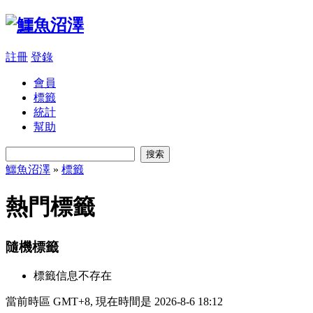
註冊
登錄
會員
標籤
統計
幫助
搜索
鱷魚沼澤
»
標籤
熱門標籤
隨機標籤
標籤信息不存在
當前時區 GMT+8, 現在時間是 2026-8-6 18:12