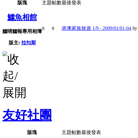
版塊
主題
帖數
最後發表
鱷魚相館
港澳家族旅遊 1/9 - 2009/01/01-04
b
9
9
鱷唷鱷報專用相簿
版主:
拉扣斯
友好社團
版塊
主題
帖數
最後發表