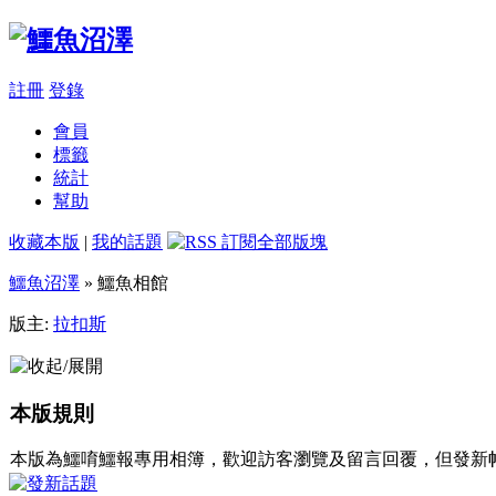
註冊
登錄
會員
標籤
統計
幫助
收藏本版
|
我的話題
鱷魚沼澤
» 鱷魚相館
版主:
拉扣斯
本版規則
本版為鱷唷鱷報專用相簿，歡迎訪客瀏覽及留言回覆，但發新