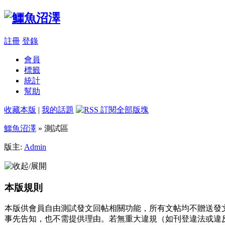
註冊
登錄
會員
標籤
統計
幫助
收藏本版
|
我的話題
鱷魚沼澤
» 測試區
版主:
Admin
本版規則
本版供會員自由測試發文回帖相關功能，所有文帖均不贈送發
事先告知，也不需提供理由。若無重大違規（如刊登違法或違