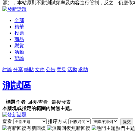
源），本站原則不對測試頻率及內容進行管制，反之，仍應依
全部
精華
投票
商品
懸賞
活動
辯論
討論
分享
轉貼
文件
公告
意見
活動
求助
測試區
標題
作者
回復/查看
最後發表
本版塊或指定的範圍內尚無主題。
查看
排序方式
提交
有新回復
無新回復
熱門主題